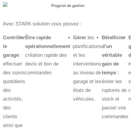
Avec STARK solution vous pouvez :
Contrôler
Être rapide
Gérer
les
Bénéficier
E
le
opérationnellement
:
planifications
d’un
g
garage
:
création rapide des
et les
véritable
effectuer
devis et bon de
interventions
gain de
r
des suivis
commandes
au niveau de
temps :
e
quotidiens
garage et les
éviter les
s
des
états de
ruptures de
c
activités,
véhicules.
stock et
n
des
passer vos
clients
commandes
ainsi que